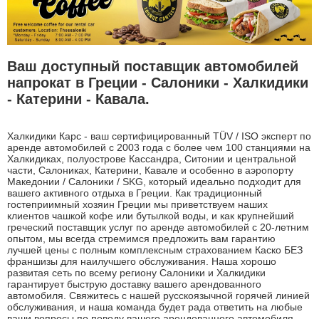
Ваш доступный поставщик автомобилей
напрокат в Греции - Салоники - Халкидики
- Катерини - Кавала.
Халкидики Карс - ваш сертифицированный TÜV / ISO эксперт по
аренде автомобилей с 2003 года с более чем 100 станциями на
Халкидиках, полуострове Кассандра, Ситонии и центральной
части, Салониках, Катерини, Кавале и особенно в аэропорту
Македонии / Салоники / SKG, который идеально подходит для
вашего активного отдыха в Греции. Как традиционный
гостеприимный хозяин Греции мы приветствуем наших
клиентов чашкой кофе или бутылкой воды, и как крупнейший
греческий поставщик услуг по аренде автомобилей с 20-летним
опытом, мы всегда стремимся предложить вам гарантию
лучшей цены с полным комплексным страхованием Каско БЕЗ
франшизы для наилучшего обслуживания. Наша хорошо
развитая сеть по всему региону Салоники и Халкидики
гарантирует быструю доставку вашего арендованного
автомобиля. Свяжитесь с нашей русскоязычной горячей линией
обслуживания, и наша команда будет рада ответить на любые
ваши вопросы по поводу вашего арендованного автомобиля.